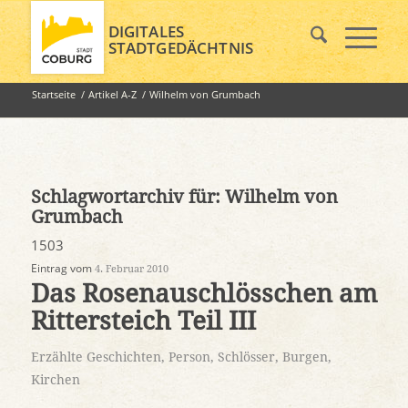
DIGITALES
STADTGEDÄCHTNIS
Startseite
/
Artikel A-Z
/
Wilhelm von Grumbach
Schlagwortarchiv für:
Wilhelm von
Grumbach
1503
Eintrag vom
4. Februar 2010
Das Rosenauschlösschen am
Rittersteich Teil III
Erzählte Geschichten
,
Person
,
Schlösser, Burgen,
Kirchen