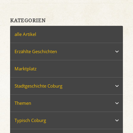
KATEGORIEN
alle Artikel
Erzählte Geschichten
Marktplatz
Stadtgeschichte Coburg
Themen
Typisch Coburg