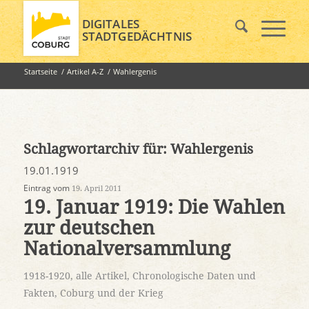
DIGITALES
STADTGEDÄCHTNIS
Startseite
/
Artikel A-Z
/
Wahlergenis
Schlagwortarchiv für:
Wahlergenis
19.01.1919
Eintrag vom
19. April 2011
19. Januar 1919: Die Wahlen
zur deutschen
Nationalversammlung
1918-1920
,
alle Artikel
,
Chronologische Daten und
Fakten
,
Coburg und der Krieg