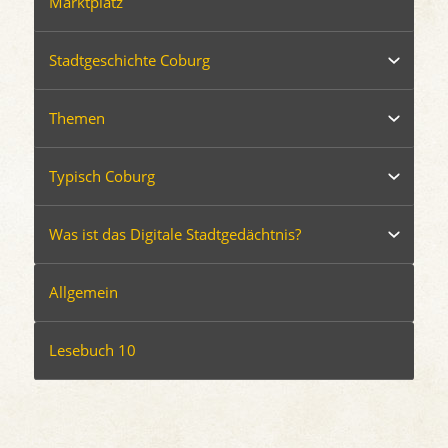
Marktplatz
Stadtgeschichte Coburg
Themen
Typisch Coburg
Was ist das Digitale Stadtgedächtnis?
Allgemein
Lesebuch 10