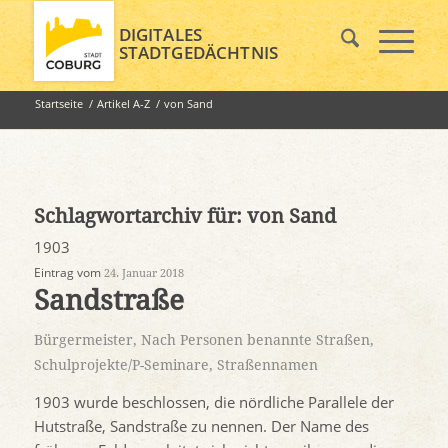
DIGITALES
STADTGEDÄCHTNIS
Startseite
/
Artikel A-Z
/
von Sand
Schlagwortarchiv für:
von Sand
1903
Eintrag vom
24. Januar 2018
Sandstraße
Bürgermeister
,
Nach Personen benannte Straßen
,
Schulprojekte/P-Seminare
,
Straßennamen
1903 wurde beschlossen, die nördliche Parallele der
Hutstraße, Sandstraße zu nennen. Der Name des