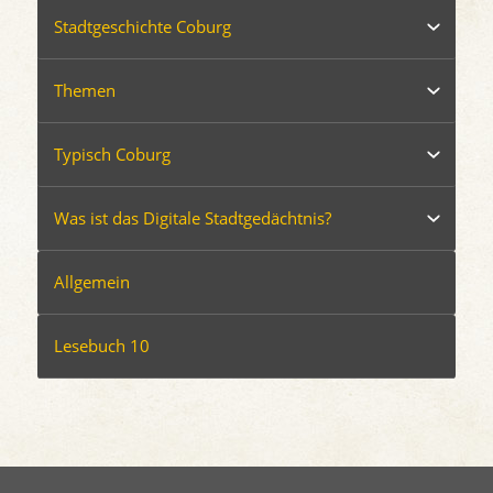
Stadtgeschichte Coburg
Themen
Typisch Coburg
Was ist das Digitale Stadtgedächtnis?
Allgemein
Lesebuch 10