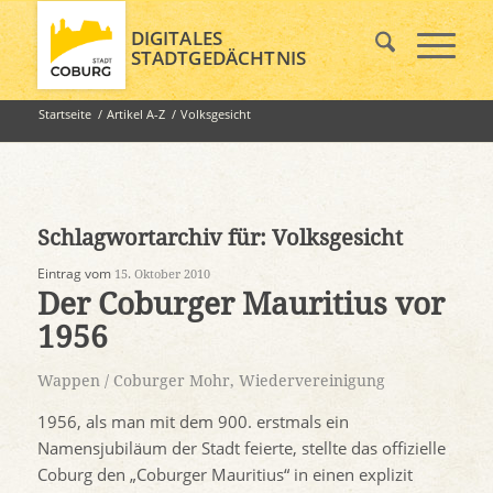
DIGITALES
STADTGEDÄCHTNIS
Startseite
/
Artikel A-Z
/
Volksgesicht
Schlagwortarchiv für:
Volksgesicht
Eintrag vom
15. Oktober 2010
Der Coburger Mauritius vor
1956
Wappen / Coburger Mohr
,
Wiedervereinigung
1956, als man mit dem 900. erstmals ein
Namensjubiläum der Stadt feierte, stellte das offizielle
Coburg den „Coburger Mauritius“ in einen explizit