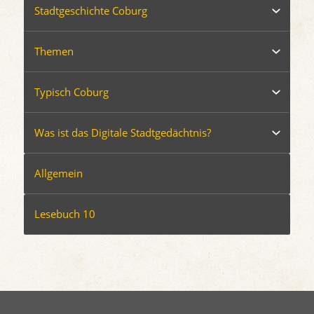
Stadtgeschichte Coburg
Themen
Typisch Coburg
Was ist das Digitale Stadtgedächtnis?
Allgemein
Lesebuch 10