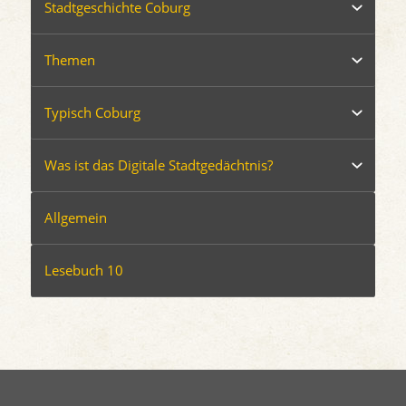
Stadtgeschichte Coburg
Themen
Typisch Coburg
Was ist das Digitale Stadtgedächtnis?
Allgemein
Lesebuch 10