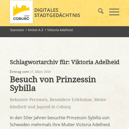
DIGITALES
STADTGEDÄCHTNIS
Startseite
/
Artikel A-Z
/
Viktoria Adelheid
Schlagwortarchiv für:
Viktoria Adelheid
Eintrag vom
17. März 2010
Besuch von Prinzessin
Sybilla
Bekannte Personen
,
Besondere Erlebnisse
,
Meine
Kindheit und Jugend in Coburg
In den 50er Jahren besuchte Prinzessin Sybilla von
Schweden mehrmals ihre Mutter Victoria Adelheid.