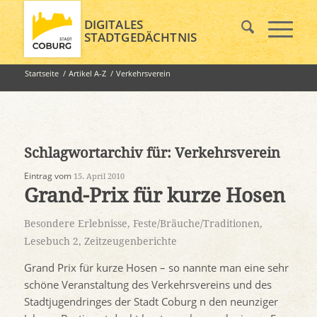
DIGITALES
STADTGEDÄCHTNIS
Startseite
/
Artikel A-Z
/
Verkehrsverein
Schlagwortarchiv für:
Verkehrsverein
Eintrag vom
15. April 2010
Grand-Prix für kurze Hosen
Besondere Erlebnisse
,
Feste/Bräuche/Traditionen
,
Lesebuch 2
,
Zeitzeugenberichte
Grand Prix für kurze Hosen – so nannte man eine sehr
schöne Veranstaltung des Verkehrsvereins und des
Stadtjugendringes der Stadt Coburg n den neunziger