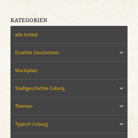
KATEGORIEN
alle Artikel
Erzählte Geschichten
Marktplatz
Stadtgeschichte Coburg
Themen
Typisch Coburg