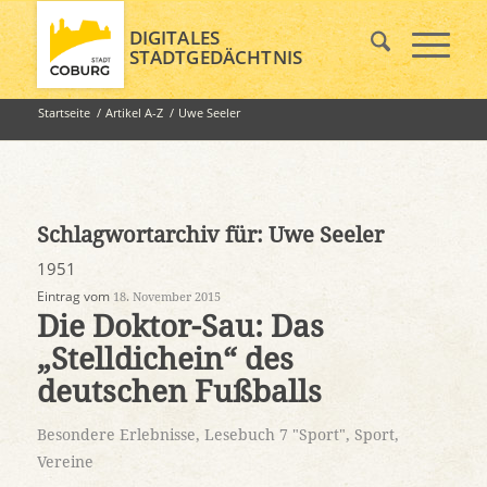
DIGITALES
STADTGEDÄCHTNIS
Startseite
/
Artikel A-Z
/
Uwe Seeler
Schlagwortarchiv für:
Uwe Seeler
1951
Eintrag vom
18. November 2015
Die Doktor-Sau: Das
„Stelldichein“ des
deutschen Fußballs
Besondere Erlebnisse
,
Lesebuch 7 "Sport"
,
Sport
,
Vereine