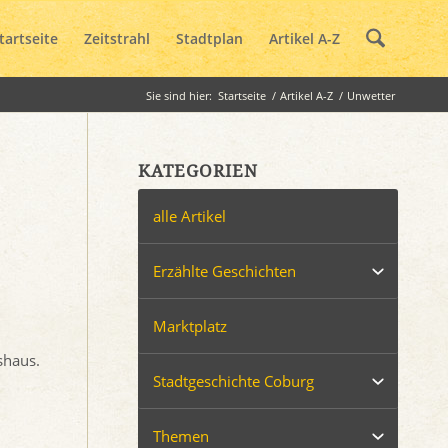
tartseite
Zeitstrahl
Stadtplan
Artikel A-Z
Sie sind hier:
Startseite
/
Artikel A-Z
/
Unwetter
KATEGORIEN
alle Artikel
Erzählte Geschichten
Marktplatz
shaus.
Stadtgeschichte Coburg
Themen