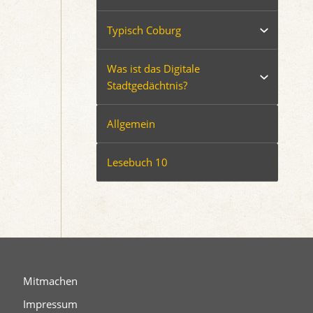
Typisch Coburg
Was ist das Digitale
Stadtgedächtnis?
Allgemein
Lesebuch 10
Mitmachen
Impressum