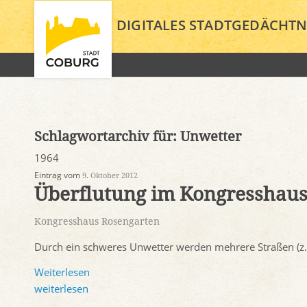
DIGITALES STADTGEDÄCHTN
Schlagwortarchiv für:
Unwetter
1964
Eintrag vom
9. Oktober 2012
Überflutung im Kongresshau
Kongresshaus Rosengarten
Durch ein schweres Unwetter werden mehrere Straßen (z.B.
Weiterlesen
weiterlesen