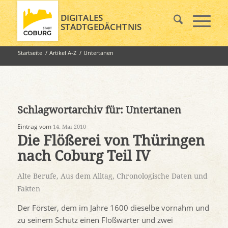
DIGITALES
STADTGEDÄCHTNIS
Startseite
/
Artikel A-Z
/
Untertanen
Schlagwortarchiv für:
Untertanen
Eintrag vom
14. Mai 2010
Die Flößerei von Thüringen
nach Coburg Teil IV
Alte Berufe
,
Aus dem Alltag
,
Chronologische Daten und
Fakten
Der Förster, dem im Jahre 1600 dieselbe vornahm und
zu seinem Schutz einen Floßwärter und zwei