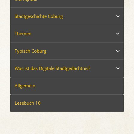
Stadtgeschichte Coburg
Themen
Typisch Coburg
Was ist das Digitale Stadtgedächtnis?
Allgemein
Lesebuch 10