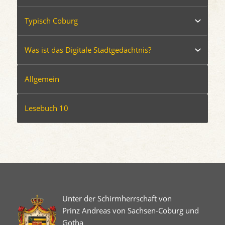
Typisch Coburg
Was ist das Digitale Stadtgedächtnis?
Allgemein
Lesebuch 10
Unter der Schirmherrschaft von
Prinz Andreas von Sachsen-Coburg und
Gotha