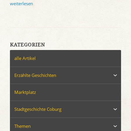
weiterlesen
KATEGORIEN
alle Artikel
Erzählte Geschichten
Marktplatz
Stadtgeschichte Coburg
Themen