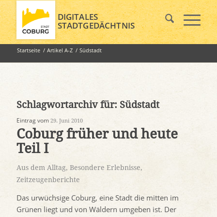
DIGITALES
STADTGEDÄCHTNIS
Startseite
/
Artikel A-Z
/
Südstadt
Schlagwortarchiv für:
Südstadt
Eintrag vom
29. Juni 2010
Coburg früher und heute
Teil I
Aus dem Alltag
,
Besondere Erlebnisse
,
Zeitzeugenberichte
Das urwüchsige Coburg, eine Stadt die mitten im
Grünen liegt und von Wäldern umgeben ist. Der