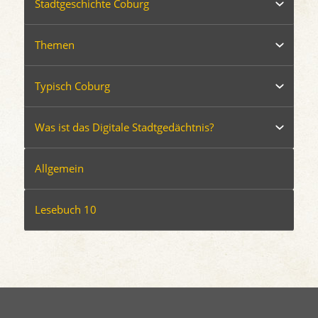
Stadtgeschichte Coburg
Themen
Typisch Coburg
Was ist das Digitale Stadtgedächtnis?
Allgemein
Lesebuch 10