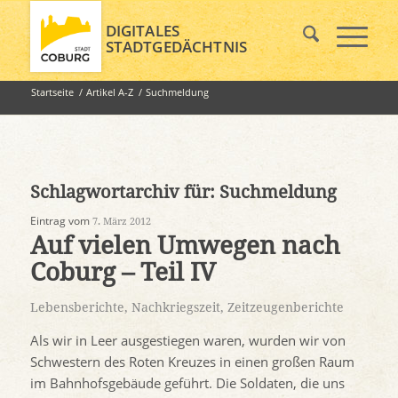
DIGITALES
STADTGEDÄCHTNIS
Startseite
/
Artikel A-Z
/
Suchmeldung
Schlagwortarchiv für:
Suchmeldung
Eintrag vom
7. März 2012
Auf vielen Umwegen nach
Coburg – Teil IV
Lebensberichte
,
Nachkriegszeit
,
Zeitzeugenberichte
Als wir in Leer ausgestiegen waren, wurden wir von
Schwestern des Roten Kreuzes in einen großen Raum
im Bahnhofsgebäude geführt. Die Soldaten, die uns