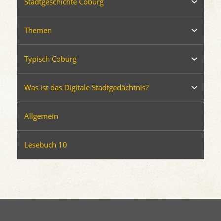
Stadtgeschichte Coburg
Themen
Typisch Coburg
Was ist das Digitale Stadtgedächtnis?
Allgemein
Lesebuch 10