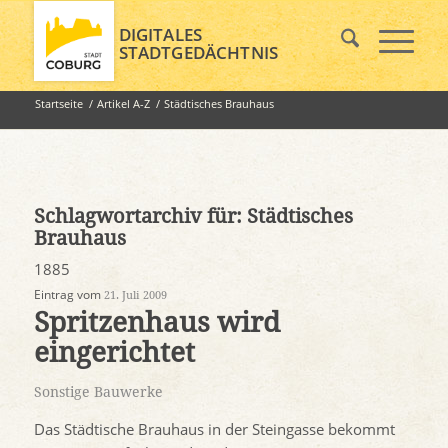
DIGITALES
STADTGEDÄCHTNIS
Startseite
/
Artikel A-Z
/
Städtisches Brauhaus
Schlagwortarchiv für:
Städtisches
Brauhaus
1885
Eintrag vom
21. Juli 2009
Spritzenhaus wird
eingerichtet
Sonstige Bauwerke
Das Städtische Brauhaus in der Steingasse bekommt