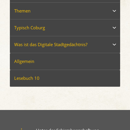
Themen
Typisch Coburg
Was ist das Digitale Stadtgedächtnis?
Allgemein
Lesebuch 10