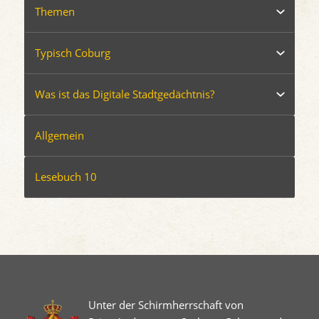
Themen
Typisch Coburg
Was ist das Digitale Stadtgedächtnis?
Allgemein
Lesebuch 10
Unter der Schirmherrschaft von