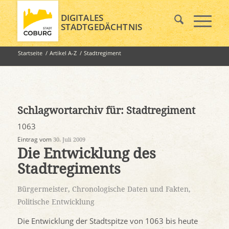
DIGITALES
STADTGEDÄCHTNIS
Startseite
/
Artikel A-Z
/
Stadtregiment
Schlagwortarchiv für:
Stadtregiment
1063
Eintrag vom
30. Juli 2009
Die Entwicklung des
Stadtregiments
Bürgermeister
,
Chronologische Daten und Fakten
,
Politische Entwicklung
Die Entwicklung der Stadtspitze von 1063 bis heute