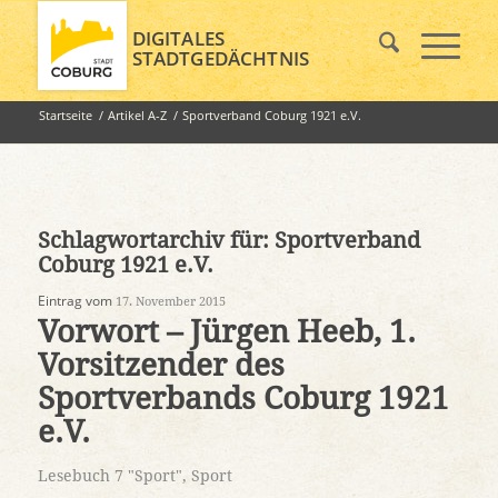
DIGITALES
STADTGEDÄCHTNIS
Startseite
/
Artikel A-Z
/
Sportverband Coburg 1921 e.V.
Schlagwortarchiv für:
Sportverband
Coburg 1921 e.V.
Eintrag vom
17. November 2015
Vorwort – Jürgen Heeb, 1.
Vorsitzender des
Sportverbands Coburg 1921
e.V.
Lesebuch 7 "Sport"
,
Sport