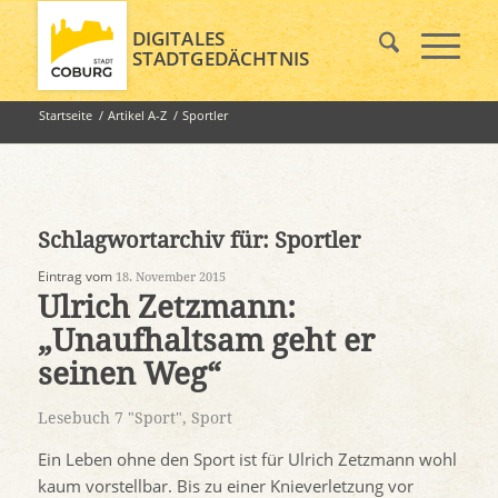
DIGITALES
STADTGEDÄCHTNIS
Startseite
/
Artikel A-Z
/
Sportler
Schlagwortarchiv für:
Sportler
Eintrag vom
18. November 2015
Ulrich Zetzmann:
„Unaufhaltsam geht er
seinen Weg“
Lesebuch 7 "Sport"
,
Sport
Ein Leben ohne den Sport ist für Ulrich Zetzmann wohl
kaum vorstellbar. Bis zu einer Knieverletzung vor