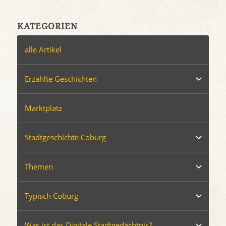
KATEGORIEN
alle Artikel
Erzählte Geschichten
Marktplatz
Stadtgeschichte Coburg
Themen
Typisch Coburg
Was ist das Digitale Stadtgedächtnis?