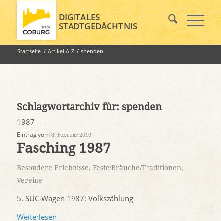
DIGITALES
STADTGEDÄCHTNIS
Startseite
/
Artikel A-Z
/
spenden
Schlagwortarchiv für:
spenden
1987
Eintrag vom
8. Februar 2010
Fasching 1987
Besondere Erlebnisse
,
Feste/Bräuche/Traditionen
,
Vereine
5. SÜC-Wagen 1987: Volkszählung
Weiterlesen