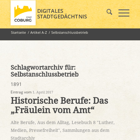
DIGITALES
STADTGEDÄCHTNIS
Startseite
/
Artikel A-Z
/
Selbstanschlussbetrieb
Schlagwortarchiv für:
Selbstanschlussbetrieb
1891
Eintrag vom
1. April 2017
Historische Berufe: Das
„Fräulein vom Amt“
Alte Berufe
,
Aus dem Alltag
,
Lesebuch 8 "Luther,
Medien, Pressefreiheit"
,
Sammlungen aus dem
Stadtarchiv