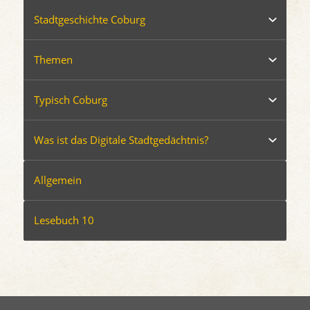
Stadtgeschichte Coburg
Themen
Typisch Coburg
Was ist das Digitale Stadtgedächtnis?
Allgemein
Lesebuch 10