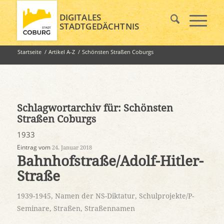
DIGITALES
STADTGEDÄCHTNIS
Startseite
/
Artikel A-Z
/
Schönsten Straßen Coburgs
Schlagwortarchiv für:
Schönsten
Straßen Coburgs
1933
Eintrag vom
24. Januar 2018
Bahnhofstraße/Adolf-Hitler-
Straße
1939-1945
,
Namen der NS-Diktatur
,
Schulprojekte/P-
Seminare
,
Straßen
,
Straßennamen