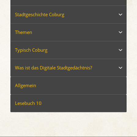
Stadtgeschichte Coburg
Themen
Typisch Coburg
Was ist das Digitale Stadtgedächtnis?
Allgemein
Lesebuch 10