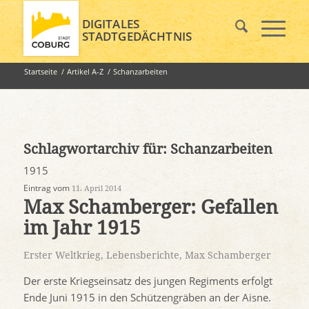
DIGITALES
STADTGEDÄCHTNIS
Startseite
/
Artikel A-Z
/
Schanzarbeiten
Schlagwortarchiv für:
Schanzarbeiten
1915
Eintrag vom
11. April 2014
Max Schamberger: Gefallen
im Jahr 1915
Erster Weltkrieg
,
Lebensberichte
,
Max Schamberger
Der erste Kriegseinsatz des jungen Regiments erfolgt
Ende Juni 1915 in den Schützengräben an der Aisne.