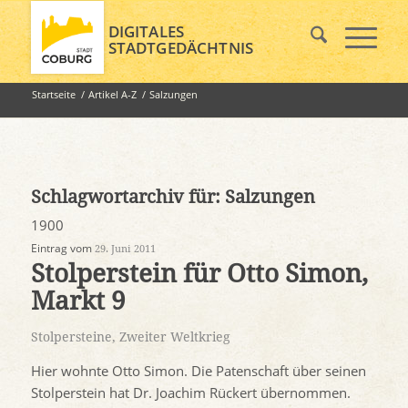
DIGITALES
STADTGEDÄCHTNIS
Startseite
/
Artikel A-Z
/
Salzungen
Schlagwortarchiv für:
Salzungen
1900
Eintrag vom
29. Juni 2011
Stolperstein für Otto Simon,
Markt 9
Stolpersteine
,
Zweiter Weltkrieg
Hier wohnte Otto Simon. Die Patenschaft über seinen
Stolperstein hat Dr. Joachim Rückert übernommen.