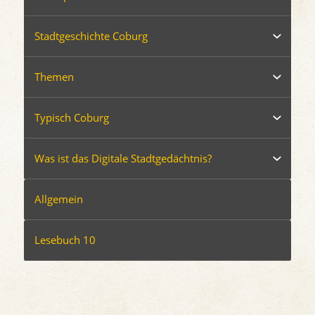
Stadtgeschichte Coburg
Themen
Typisch Coburg
Was ist das Digitale Stadtgedächtnis?
Allgemein
Lesebuch 10