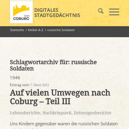
DIGITALES
STADTGEDÄCHTNIS
Startseite
/
Artikel A-Z
/
russische Soldaten
Schlagwortarchiv für:
russische
Soldaten
1946
Eintrag vom
7. März 2012
Auf vielen Umwegen nach
Coburg – Teil III
Lebensberichte
,
Nachkriegszeit
,
Zeitzeugenberichte
Uns Kindern gegenüber waren die russischen Soldaten