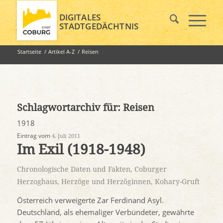
DIGITALES
STADTGEDÄCHTNIS
Startseite
/
Artikel A-Z
/
Reisen
Schlagwortarchiv für:
Reisen
1918
Eintrag vom
4. Juli 2011
Im Exil (1918-1948)
Chronologische Daten und Fakten
,
Coburger
Herzoghaus
,
Herzöge und Herzöginnen
,
Kohary-Gruft
Österreich verweigerte Zar Ferdinand Asyl.
Deutschland, als ehemaliger Verbündeter, gewährte