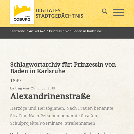
DIGITALES
STADTGEDÄCHTNIS
Startseite
/
Artikel A-Z
/
Prinzessin von Baden in Karlsruhe
Schlagwortarchiv für:
Prinzessin von
Baden in Karlsruhe
1849
Eintrag vom
24. Januar 2018
Alexandrinenstraße
Herzöge und Herzöginnen
,
Nach Frauen benannte
Straßen
,
Nach Personen benannte Straßen
,
Schulprojekte/P-Seminare
,
Straßennamen