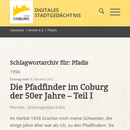
DIGITALES
STADTGEDÄCHTNIS
Startseite
/
Artikel A-Z
/
Pfadis
Schlagwortarchiv für:
Pfadis
1956
Eintrag vom
9. Oktober 2012
Die Pfadfinder im Coburg
der 50er Jahre – Teil I
Vereine
,
Zeitzeugenberichte
Im Herbst 1956 brachte mich meine Schwester, die
einige Jahre älter war als ich, zu den Pfadfindern. Sie