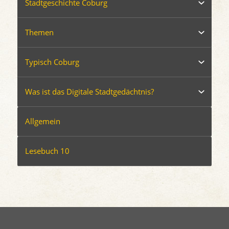
Stadtgeschichte Coburg
Themen
Typisch Coburg
Was ist das Digitale Stadtgedächtnis?
Allgemein
Lesebuch 10