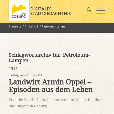
DIGITALES
STADTGEDÄCHTNIS
Startseite
/
Artikel A-Z
/
Petroleum-Lampen
Schlagwortarchiv für:
Petroleum-
Lampen
1911
Eintrag vom
3. Juni 2014
Landwirt Armin Oppel –
Episoden aus dem Leben
Erzählte Geschichten
,
Lebensberichte
,
Meine Kindheit
und Jugend in Coburg