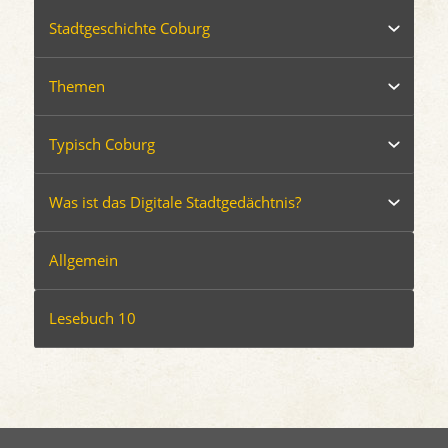
Stadtgeschichte Coburg
Themen
Typisch Coburg
Was ist das Digitale Stadtgedächtnis?
Allgemein
Lesebuch 10