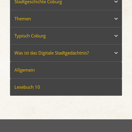
Stadtgeschichte Coburg
Themen
Typisch Coburg
Was ist das Digitale Stadtgedächtnis?
Allgemein
Lesebuch 10