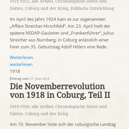
1921-1925
,
alle Artikel
,
Chronologische Daten und
Fakten
,
Coburg und der Krieg
,
Politische Entwicklung
Im April des Jahrs 1924 kam es zur sogenannten
„Affäre Streicher-Hirschfeld“. Am 23. April hielt der
spätere NSDAP-Gauleiter und „Frankenführer“, Julius
Streicher aus Nürnberg, in Coburg anlässlich einer
Feier zum 35. Geburtstag Adolf Hitlers eine Rede.
Weiterlesen
weiterlesen
1918
Eintrag vom
27. Juni 2014
Die Novemberrevolution
von 1918 in Coburg, Teil II
1918-1920
,
alle Artikel
,
Chronologische Daten und
Fakten
,
Coburg und der Krieg
Am 10. November löste sich der coburgische Landtag