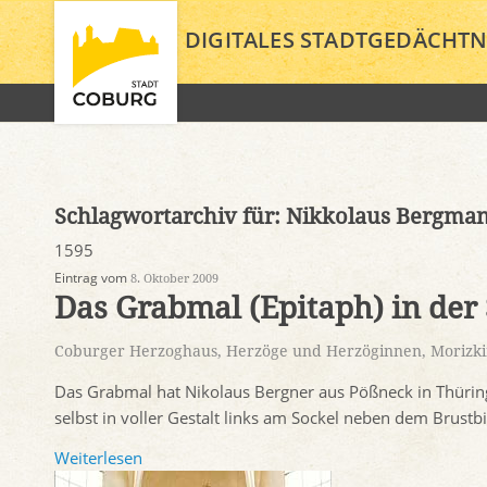
DIGITALES STADTGEDÄCHTN
Schlagwortarchiv für:
Nikkolaus Bergma
1595
Eintrag vom
8. Oktober 2009
Das Grabmal (Epitaph) in der S
Coburger Herzoghaus
,
Herzöge und Herzöginnen
,
Morizk
Das Grabmal hat Nikolaus Bergner aus Pößneck in Thüringe
selbst in voller Gestalt links am Sockel neben dem Brustb
Weiterlesen