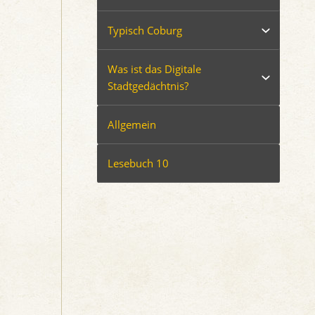
Typisch Coburg
Was ist das Digitale
Stadtgedächtnis?
Allgemein
Lesebuch 10