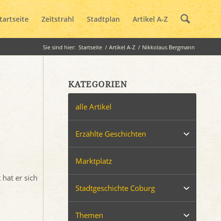
tartseite
Zeitstrahl
Stadtplan
Artikel A-Z
Sie sind hier:
Startseite
/
Artikel A-Z
/
Nikkolaus Bergmann
KATEGORIEN
alle Artikel
Erzählte Geschichten
Marktplatz
hat er sich
Stadtgeschichte Coburg
Themen