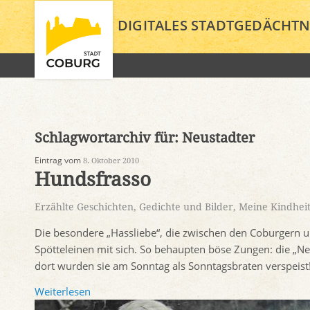
DIGITALES STADTGEDÄCHTN
Schlagwortarchiv für:
Neustadter
Eintrag vom
8. Oktober 2010
Hundsfrasso
Erzählte Geschichten
,
Gedichte und Bilder
,
Meine Kindhei
Die besondere „Hassliebe“, die zwischen den Coburgern u
Spötteleinen mit sich. So behaupten böse Zungen: die „Ne
dort wurden sie am Sonntag als Sonntagsbraten verspeist
Weiterlesen