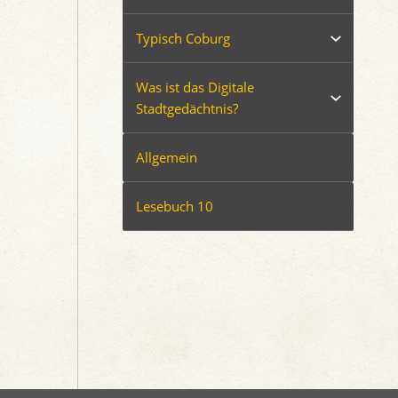
Typisch Coburg
Was ist das Digitale
Stadtgedächtnis?
Allgemein
Lesebuch 10