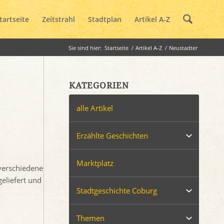
tartseite
Zeitstrahl
Stadtplan
Artikel A-Z
Sie sind hier:
Startseite
/
Artikel A-Z
/
Neustadter
KATEGORIEN
alle Artikel
Erzählte Geschichten
Marktplatz
verschiedene
eliefert und
Stadtgeschichte Coburg
Themen