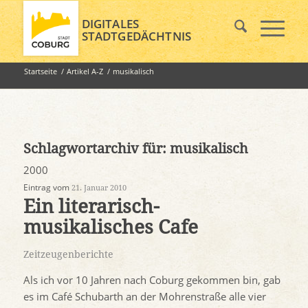
DIGITALES
STADTGEDÄCHTNIS
Startseite
/
Artikel A-Z
/
musikalisch
Schlagwortarchiv für:
musikalisch
2000
Eintrag vom
21. Januar 2010
Ein literarisch-
musikalisches Cafe
Zeitzeugenberichte
Als ich vor 10 Jahren nach Coburg gekommen bin, gab
es im Café Schubarth an der Mohrenstraße alle vier