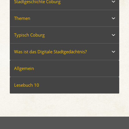
Stadtgeschichte Coburg
Themen
Typisch Coburg
Was ist das Digitale Stadtgedächtnis?
Allgemein
Lesebuch 10