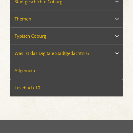
Stadtgeschichte Coburg
Themen
Typisch Coburg
Was ist das Digitale Stadtgedächtnis?
Allgemein
Lesebuch 10