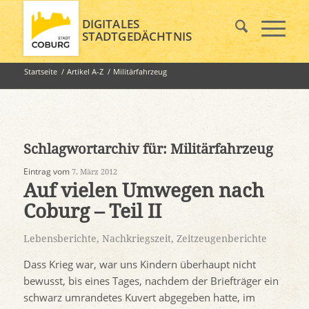
DIGITALES
STADTGEDÄCHTNIS
Startseite
/
Artikel A-Z
/
Militärfahrzeug
Schlagwortarchiv für:
Militärfahrzeug
Eintrag vom
7. März 2012
Auf vielen Umwegen nach
Coburg – Teil II
Lebensberichte
,
Nachkriegszeit
,
Zeitzeugenberichte
Dass Krieg war, war uns Kindern überhaupt nicht
bewusst, bis eines Tages, nachdem der Briefträger ein
schwarz umrandetes Kuvert abgegeben hatte, im