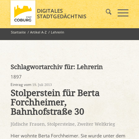
DIGITALES
STADTGEDÄCHTNIS
Startseite
/
Artikel A-Z
/
Lehrerin
Schlagwortarchiv für:
Lehrerin
1897
Eintrag vom
19. Juli 2013
Stolperstein für Berta
Forchheimer,
Bahnhofstraße 30
Jüdische Frauen
,
Stolpersteine
,
Zweiter Weltkrieg
Hier wohnte Berta Forchheimer. Sie wurde unter dem