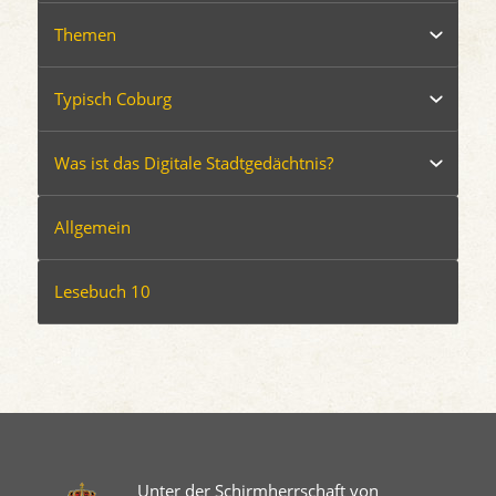
Themen
Typisch Coburg
Was ist das Digitale Stadtgedächtnis?
Allgemein
Lesebuch 10
Unter der Schirmherrschaft von