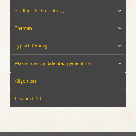
Stadtgeschichte Coburg
Themen
Typisch Coburg
Was ist das Digitale Stadtgedächtnis?
Allgemein
Lesebuch 10