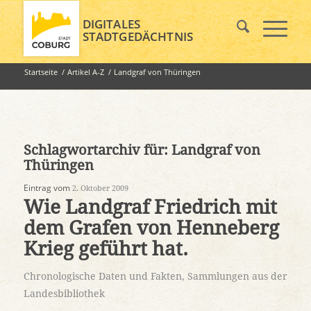
DIGITALES
STADTGEDÄCHTNIS
Startseite
/
Artikel A-Z
/
Landgraf von Thüringen
Schlagwortarchiv für:
Landgraf von
Thüringen
Eintrag vom
2. Oktober 2009
Wie Landgraf Friedrich mit
dem Grafen von Henneberg
Krieg geführt hat.
Chronologische Daten und Fakten
,
Sammlungen aus der
Landesbibliothek