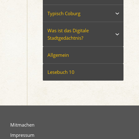
Typisch Coburg
Was ist das Digitale
Stadtgedächtnis?
Allgemein
Lesebuch 10
Mitmachen
Impressum