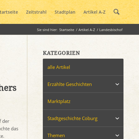
tartseite
Zeitstrahl
Stadtplan
Artikel A-Z
Sie sind hier:
Startseite
/
Artikel A-Z
/
Landesbischof
KATEGORIEN
alle Artikel
Erzählte Geschichten
hers
Marktplatz
Stadtgeschichte Coburg
f der
uchte das
Themen
e.