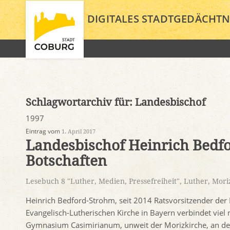
DIGITALES STADTGEDÄCHTN
Schlagwortarchiv für:
Landesbischof
1997
Eintrag vom
1. April 2017
Landesbischof Heinrich Bedfo
Botschaften
Lesebuch 8 "Luther, Medien, Pressefreiheit"
,
Luther
,
Mori
Heinrich Bedford-Strohm, seit 2014 Ratsvorsitzender der
Evangelisch-Lutherischen Kirche in Bayern verbindet viel 
Gymnasium Casimirianum, unweit der Morizkirche, an der 