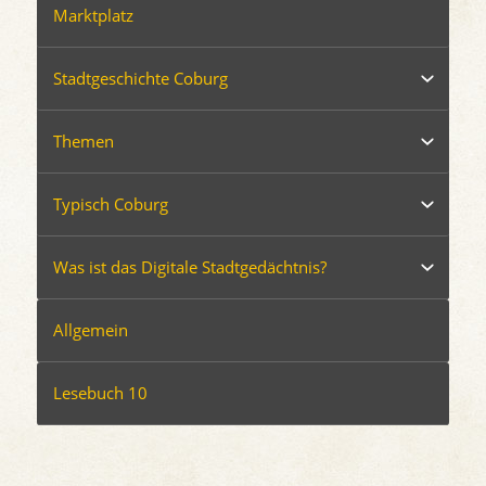
Marktplatz
Stadtgeschichte Coburg
Themen
Typisch Coburg
Was ist das Digitale Stadtgedächtnis?
Allgemein
Lesebuch 10