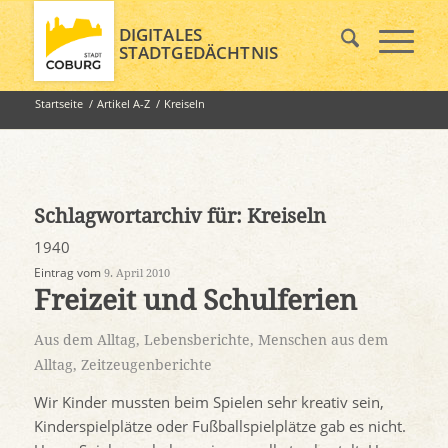
DIGITALES
STADTGEDÄCHTNIS
Startseite
/
Artikel A-Z
/
Kreiseln
Schlagwortarchiv für:
Kreiseln
1940
Eintrag vom
9. April 2010
Freizeit und Schulferien
Aus dem Alltag
,
Lebensberichte
,
Menschen aus dem
Alltag
,
Zeitzeugenberichte
Wir Kinder mussten beim Spielen sehr kreativ sein,
Kinderspielplätze oder Fußballspielplätze gab es nicht.