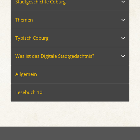
Stadtgeschichte Coburg
Themen
Typisch Coburg
Was ist das Digitale Stadtgedächtnis?
Allgemein
Lesebuch 10