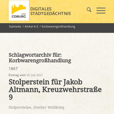
DIGITALES
STADTGEDÄCHTNIS
Startseite
/
Artikel A-Z
/
Korbwarengroßhandlung
Schlagwortarchiv für:
Korbwarengroßhandlung
1867
Eintrag vom
18. Juli 2013
Stolperstein für Jakob
Altmann, Kreuzwehrstraße
9
Stolpersteine
,
Zweiter Weltkrieg