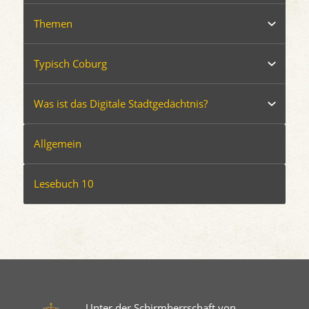
Themen
Typisch Coburg
Was ist das Digitale Stadtgedächtnis?
Allgemein
Lesebuch 10
Unter der Schirmherrschaft von