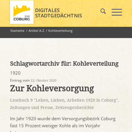
DIGITALES
STADTGEDÄCHTNIS
Startseite
/
Artikel A-Z
/
Kohleverteilung
Schlagwortarchiv für:
Kohleverteilung
1920
Eintrag vom
12. Oktober 2020
Zur Kohleversorgung
Lesebuch 9 "Leben, Lieben, Arbeiten 1920 in Coburg"
,
Zeitungen und Presse
,
Zeitzeugenberichte
Im Jahr 1920 wurde dem Versorgungsbezirk Coburg
fast 15 Prozent weniger Kohle als im Vorjahr