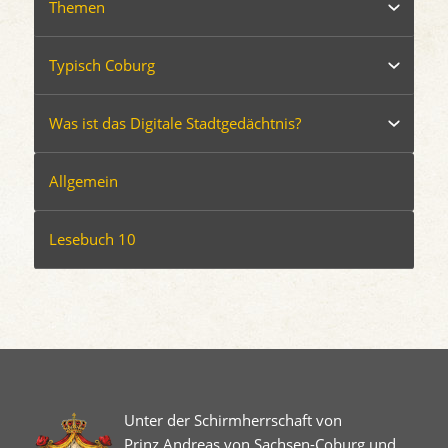
Themen
Typisch Coburg
Was ist das Digitale Stadtgedächtnis?
Allgemein
Lesebuch 10
Unter der Schirmherrschaft von
Prinz Andreas von Sachsen-Coburg und