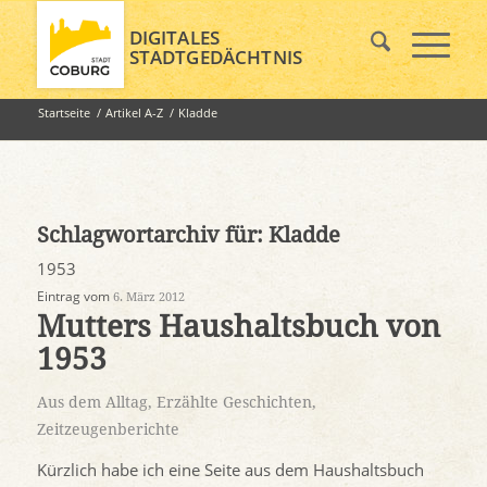
DIGITALES
STADTGEDÄCHTNIS
Startseite
/
Artikel A-Z
/
Kladde
Schlagwortarchiv für:
Kladde
1953
Eintrag vom
6. März 2012
Mutters Haushaltsbuch von
1953
Aus dem Alltag
,
Erzählte Geschichten
,
Zeitzeugenberichte
Kürzlich habe ich eine Seite aus dem Haushaltsbuch