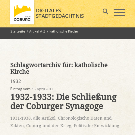
DIGITALES
STADTGEDÄCHTNIS
Startseite
/
Artikel A-Z
/
katholische Kirche
Schlagwortarchiv für:
katholische
Kirche
1932
Eintrag vom
21. April 2011
1932-1933: Die Schließung
der Coburger Synagoge
1931-1938
,
alle Artikel
,
Chronologische Daten und
Fakten
,
Coburg und der Krieg
,
Politische Entwicklung