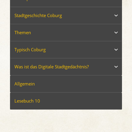
Stadtgeschichte Coburg
Themen
Typisch Coburg
Was ist das Digitale Stadtgedächtnis?
Allgemein
Lesebuch 10