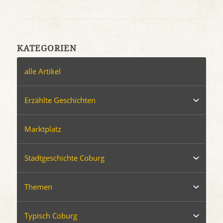
KATEGORIEN
alle Artikel
Erzählte Geschichten
Marktplatz
Stadtgeschichte Coburg
Themen
Typisch Coburg