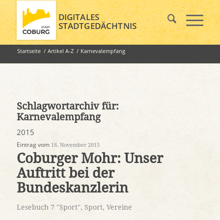
DIGITALES
STADTGEDÄCHTNIS
Startseite
/
Artikel A-Z
/
Karnevalempfang
Schlagwortarchiv für:
Karnevalempfang
2015
Eintrag vom
18. November 2015
Coburger Mohr: Unser
Auftritt bei der
Bundeskanzlerin
Lesebuch 7 "Sport"
,
Sport
,
Vereine