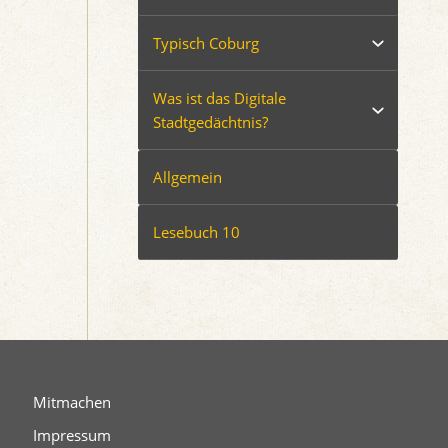
Typisch Coburg
Was ist das Digitale
Stadtgedächtnis?
Allgemein
Lesebuch 10
Mitmachen
Impressum