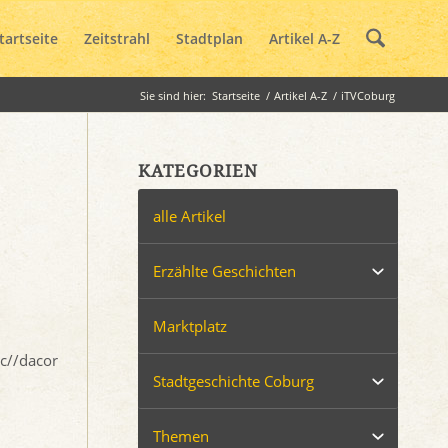
tartseite
Zeitstrahl
Stadtplan
Artikel A-Z
Sie sind hier:
Startseite
/
Artikel A-Z
/
iTVCoburg
KATEGORIEN
alle Artikel
Erzählte Geschichten
Marktplatz
üc//dacor
Stadtgeschichte Coburg
Themen