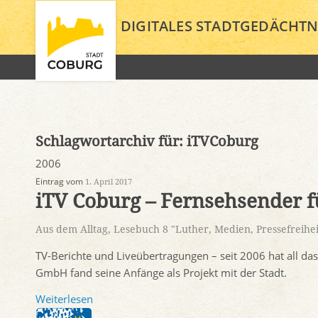
DIGITALES STADTGEDÄCHTN
Schlagwortarchiv für:
iTVCoburg
2006
Eintrag vom
1. April 2017
iTV Coburg – Fernsehsender 
Aus dem Alltag
,
Lesebuch 8 "Luther, Medien, Pressefreihei
TV-Berichte und Liveübertragungen – seit 2006 hat all d
GmbH fand seine Anfänge als Projekt mit der Stadt.
Weiterlesen