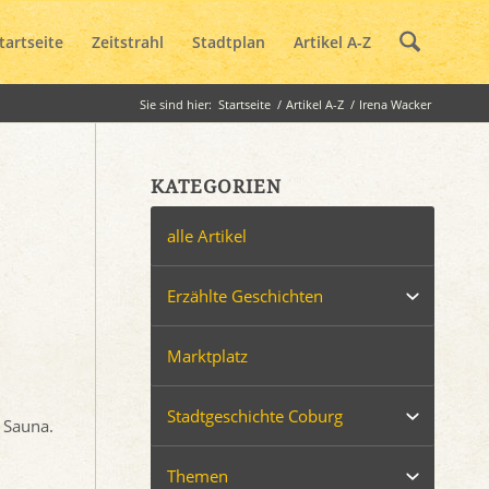
tartseite
Zeitstrahl
Stadtplan
Artikel A-Z
Sie sind hier:
Startseite
/
Artikel A-Z
/
Irena Wacker
KATEGORIEN
alle Artikel
Erzählte Geschichten
Marktplatz
Stadtgeschichte Coburg
 Sauna.
Themen