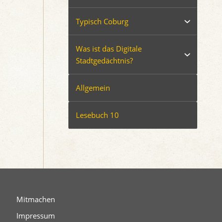
Typisch Coburg
Was ist das Digitale
Stadtgedächtnis?
Allgemein
Lesebuch 10
Mitmachen
Impressum