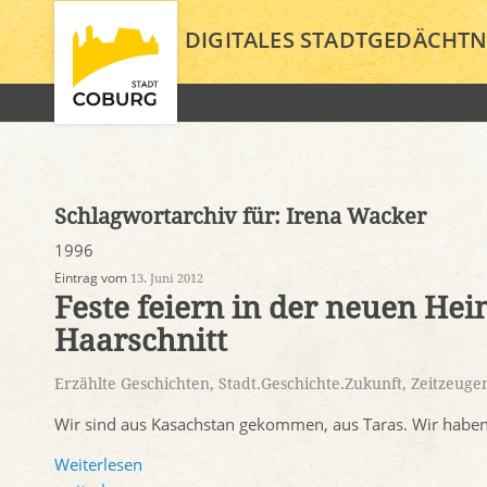
DIGITALES STADTGEDÄCHTN
Schlagwortarchiv für:
Irena Wacker
1996
Eintrag vom
13. Juni 2012
Feste feiern in der neuen He
Haarschnitt
Erzählte Geschichten
,
Stadt.Geschichte.Zukunft
,
Zeitzeuge
Wir sind aus Kasachstan gekommen, aus Taras. Wir haben 
Weiterlesen