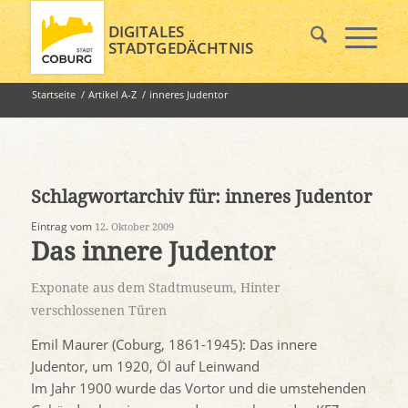
DIGITALES
STADTGEDÄCHTNIS
Startseite
/
Artikel A-Z
/
inneres Judentor
Schlagwortarchiv für:
inneres Judentor
Eintrag vom
12. Oktober 2009
Das innere Judentor
Exponate aus dem Stadtmuseum
,
Hinter
verschlossenen Türen
Emil Maurer (Coburg, 1861-1945): Das innere
Judentor, um 1920, Öl auf Leinwand
Im Jahr 1900 wurde das Vortor und die umstehenden