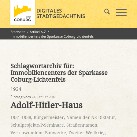
DIGITALES
STADTGEDÄCHTNIS
Startseite
/
Artikel A-Z
/
Immobiliencenters der Sparkasse Coburg-Lichtenfels
Schlagwortarchiv für:
Immobiliencenters der Sparkasse
Coburg-Lichtenfels
1934
Eintrag vom
24. Januar 2018
Adolf-Hitler-Haus
1931-1938
,
Bürgermeister
,
Namen der NS-Diktatur
,
Schulprojekte/P-Seminare
,
Straßennamen
,
Verschwundene Bauwerke
,
Zweiter Weltkrieg