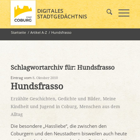
DIGITALES
STADTGEDÄCHTNIS
Startseite
/
Artikel A-Z
/
Hundsfrasso
Schlagwortarchiv für:
Hundsfrasso
Eintrag vom
8. Oktober 2010
Hundsfrasso
Erzählte Geschichten
,
Gedichte und Bilder
,
Meine
Kindheit und Jugend in Coburg
,
Menschen aus dem
Alltag
Die besondere „Hassliebe“, die zwischen den
Coburgern und den Neustadtern bisweilen auch heute