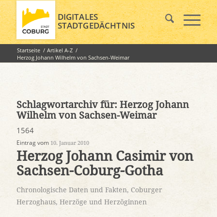
DIGITALES
STADTGEDÄCHTNIS
Startseite
/
Artikel A-Z
/
Herzog Johann Wilhelm von Sachsen-Weimar
Schlagwortarchiv für:
Herzog Johann
Wilhelm von Sachsen-Weimar
1564
Eintrag vom
10. Januar 2010
Herzog Johann Casimir von
Sachsen-Coburg-Gotha
Chronologische Daten und Fakten
,
Coburger
Herzoghaus
,
Herzöge und Herzöginnen