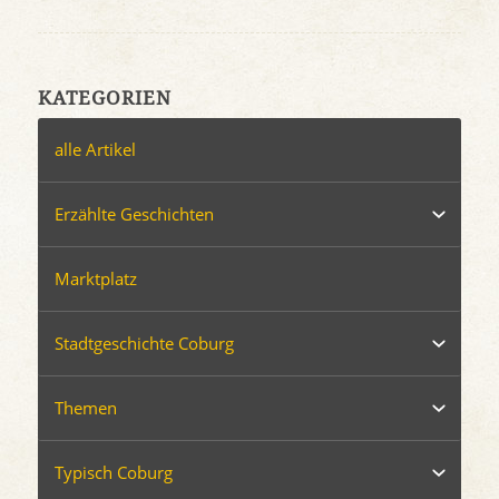
KATEGORIEN
alle Artikel
Erzählte Geschichten
Marktplatz
Stadtgeschichte Coburg
Themen
Typisch Coburg