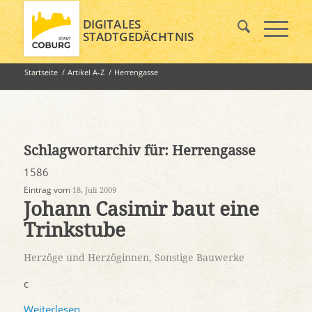
DIGITALES
STADTGEDÄCHTNIS
Startseite
/
Artikel A-Z
/
Herrengasse
Schlagwortarchiv für:
Herrengasse
1586
Eintrag vom
18. Juli 2009
Johann Casimir baut eine
Trinkstube
Herzöge und Herzöginnen
,
Sonstige Bauwerke
c
Weiterlesen