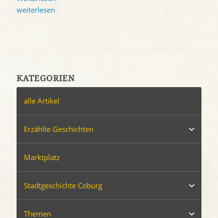
weiterlesen
KATEGORIEN
alle Artikel
Erzählte Geschichten
Marktplatz
Stadtgeschichte Coburg
Themen