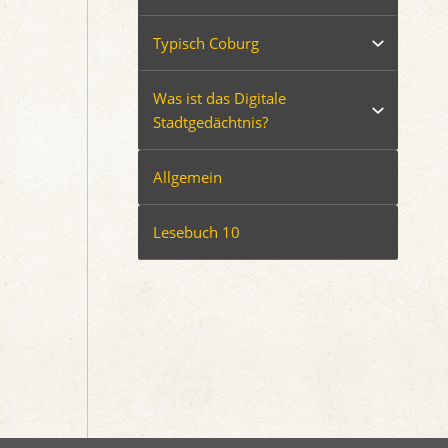
Typisch Coburg
Was ist das Digitale
Stadtgedächtnis?
Allgemein
Lesebuch 10