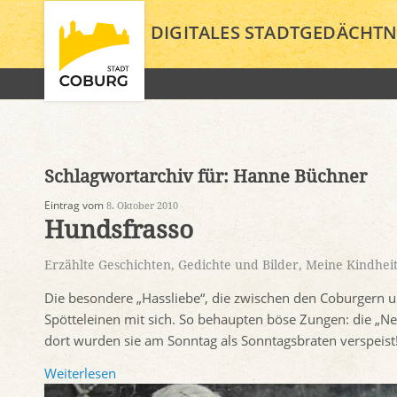
DIGITALES STADTGEDÄCHTN
Schlagwortarchiv für:
Hanne Büchner
Eintrag vom
8. Oktober 2010
Hundsfrasso
Erzählte Geschichten
,
Gedichte und Bilder
,
Meine Kindhei
Die besondere „Hassliebe“, die zwischen den Coburgern u
Spötteleinen mit sich. So behaupten böse Zungen: die „Ne
dort wurden sie am Sonntag als Sonntagsbraten verspeist
Weiterlesen