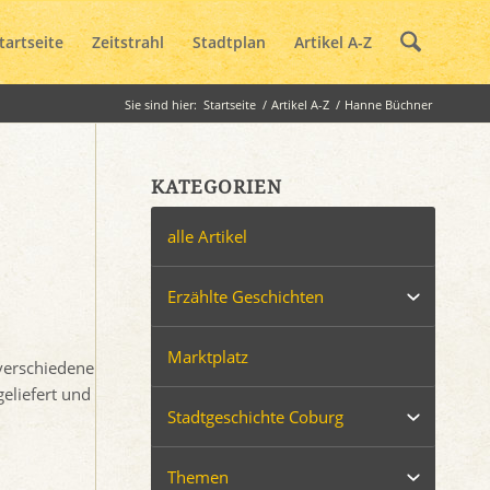
tartseite
Zeitstrahl
Stadtplan
Artikel A-Z
Sie sind hier:
Startseite
/
Artikel A-Z
/
Hanne Büchner
KATEGORIEN
alle Artikel
Erzählte Geschichten
Marktplatz
verschiedene
eliefert und
Stadtgeschichte Coburg
Themen